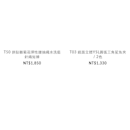
T50 拼貼雛菊花彈性腰抽繩水洗藍
T03 鏡面立體YSL圓弧三角鯊魚夾
針織短褲
/ 2色
NT$1,850
NT$1,330