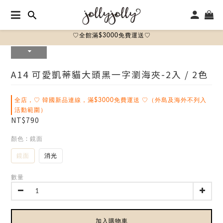
♡全館滿$3000免費運送♡
A14 可愛凱蒂貓大頭黑一字瀏海夾-2入 / 2色
全店，♡ 韓國新品連線，滿$3000免費運送 ♡（外島及海外不列入
活動範圍）
NT$790
顏色
: 鏡面
鏡面
消光
數量
加入購物車