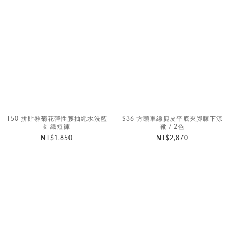
T50 拼貼雛菊花彈性腰抽繩水洗藍
S36 方頭車線麂皮平底夾腳膝下涼
針織短褲
靴 / 2色
NT$1,850
NT$2,870