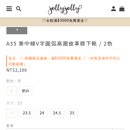
♡全館滿$3000免費運送♡
A35 車中線V字圓弧高跟皮革膝下靴 / 2色
全店，♡ 韓國新品連線，滿$3000免費運送 ♡（外島及海外不列入
活動範圍）
NT$2,100
顏色
: 黑
黑
奶白
尺寸
: 23
23
23.5
24
24.5
25
數量