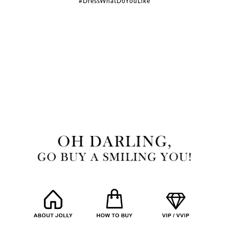
#DressWhatDoYouLike