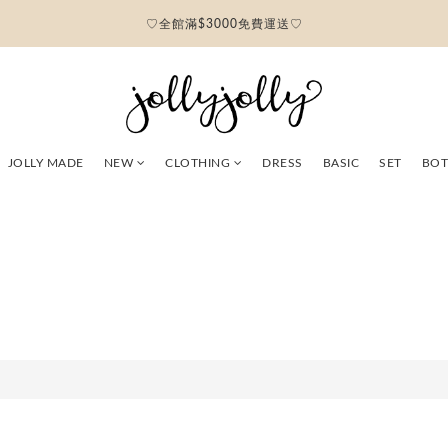
♡全館滿$3000免費運送♡
JOLLY MADE
NEW
CLOTHING
DRESS
BASIC
SET
BO