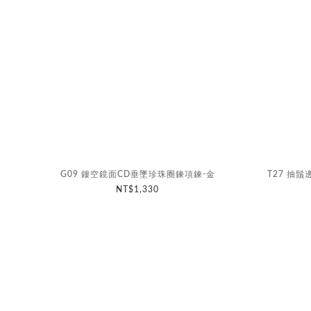
G09 鏤空鏡面CD垂墜珍珠圈鍊項鍊-金
T27 抽
NT$1,330