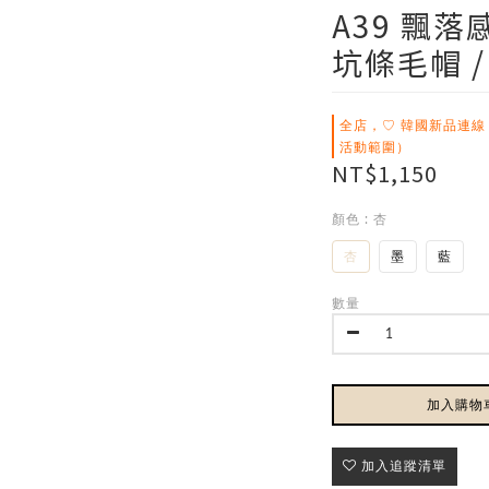
A39 飄
坑條毛帽 /
全店，♡ 韓國新品連線
活動範圍）
NT$1,150
顏色
: 杏
杏
墨
藍
數量
加入購物
加入追蹤清單