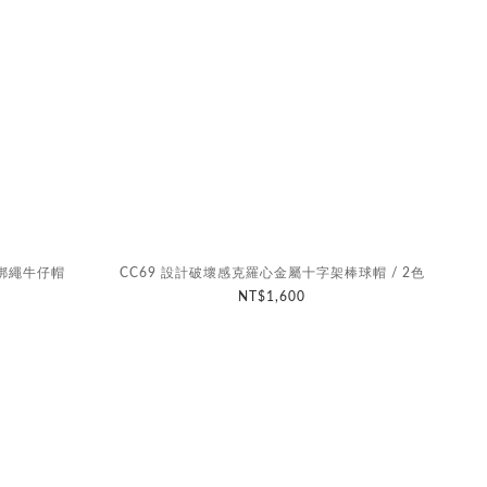
織綁繩牛仔帽
CC69 設計破壞感克羅心金屬十字架棒球帽 / 2色
NT$1,600