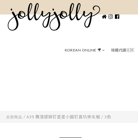
KOREAN ONLINE 🎥
韓國代購🇰🇷
A39 飄落感鉚釘星星小圓釘直坑條毛帽 / 3色
全部商品
/