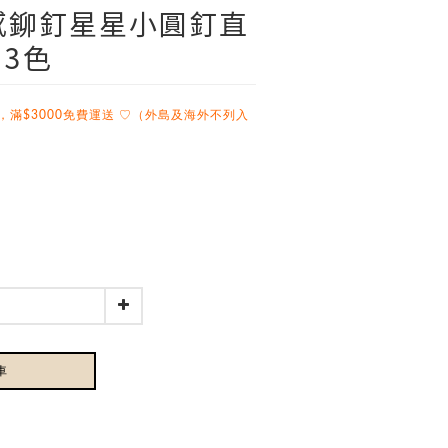
落感鉚釘星星小圓釘直
 3色
，滿$3000免費運送 ♡（外島及海外不列入
車