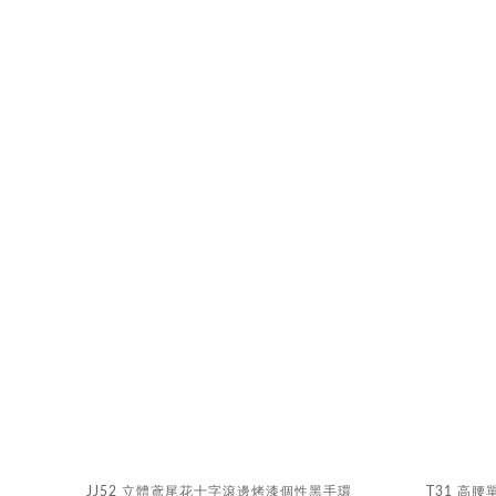
JJ52 立體鳶尾花十字滾邊烤漆個性黑手環
T31 高