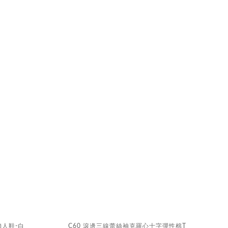
懶人鞋-白
C60 滾邊三線蕾絲袖克羅心十字彈性棉T