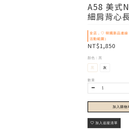
A58 美式
細肩背心長洋
全店，♡ 韓國新品連線
活動範圍）
NT$1,850
顏色
: 黑
黑
灰
數量
加入購物
加入追蹤清單