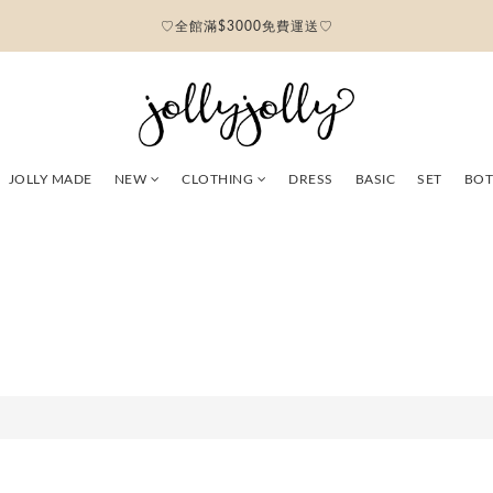
♡全館滿$3000免費運送♡
JOLLY MADE
NEW
CLOTHING
DRESS
BASIC
SET
BO