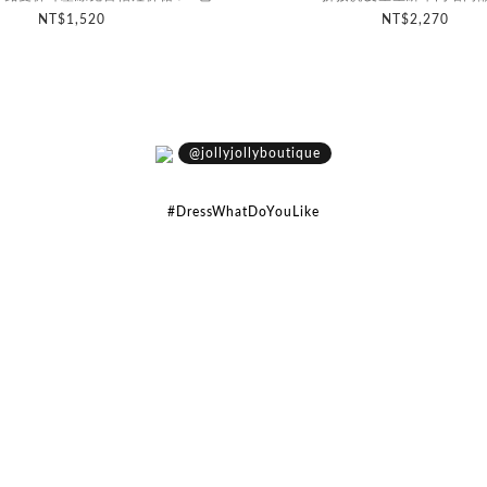
NT$1,520
NT$2,270
@jollyjollyboutique
#DressWhatDoYouLike