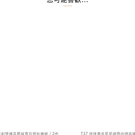
腰單釦雙褲耳壓線寬百褶短褲裙 / 2色
T37 拼接麂皮星星綁帶內增高