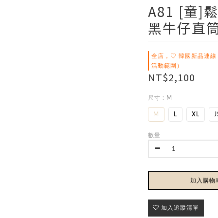
A81 [童
黑牛仔直
全店，♡ 韓國新品連線
活動範圍）
NT$2,100
尺寸
: M
M
L
XL
J
數量
加入購物
加入追蹤清單