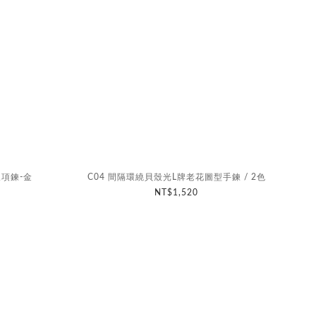
鍊項鍊-金
C04 間隔環繞貝殼光L牌老花圖型手鍊 / 2色
NT$1,520