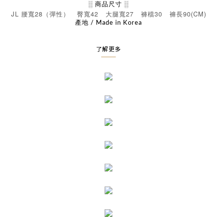
░ 商品尺寸 ░
JL
28
42
27
30
90(CM)
腰寬
（彈性）
臀寬
大腿寬
褲檔
褲長
產地 / Made in Korea
了解更多