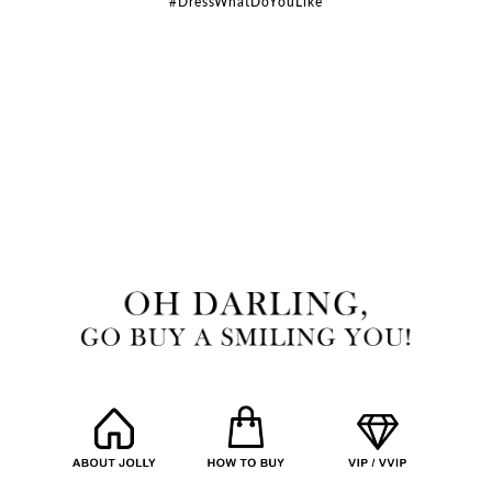
#DressWhatDoYouLike