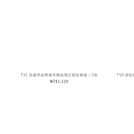
T31 高腰單釦雙褲耳壓線寬百褶短褲裙 / 2色
T50 
NT$1,520