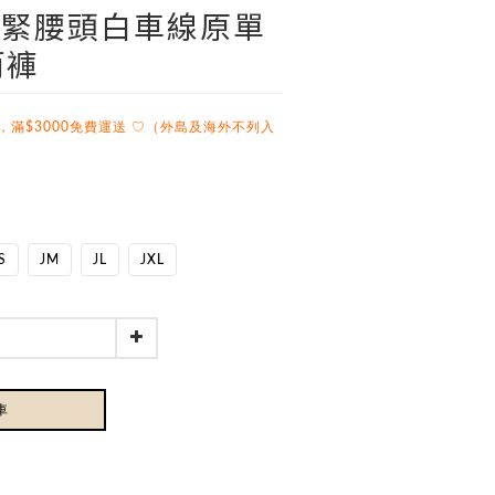
]鬆緊腰頭白車線原單
筒褲
，滿$3000免費運送 ♡（外島及海外不列入
S
JM
JL
JXL
車