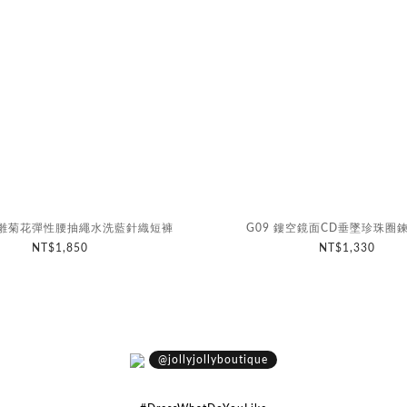
拼貼雛菊花彈性腰抽繩水洗藍針織短褲
G09 鏤空鏡面CD垂墜珍珠圈
NT$1,850
NT$1,330
@jollyjollyboutique