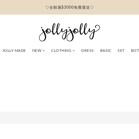
♡全館滿$3000免費運送♡
JOLLY MADE
NEW
CLOTHING
DRESS
BASIC
SET
BO