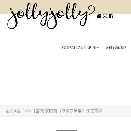
KOREAN ONLINE 🎥
韓國代購🇰🇷
A81 [童]鬆緊腰頭白車線原單黑牛仔直筒褲
全部商品
/