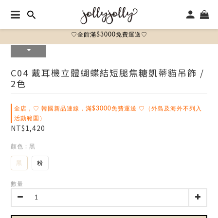
♡全館滿$3000免費運送♡
C04 戴耳機立體蝴蝶結短腿焦糖凱蒂貓吊飾 /
2色
全店，♡ 韓國新品連線，滿$3000免費運送 ♡（外島及海外不列入
活動範圍）
NT$1,420
顏色
: 黑
黑
粉
數量