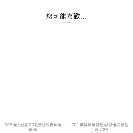
您可能喜歡...
G09 鏤空鏡面CD垂墜珍珠圈鍊項
C04 間隔環繞貝殼光L牌老花圖型
鍊-金
手鍊 / 2色