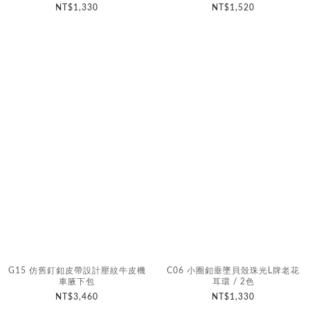
NT$1,330
NT$1,520
G15 仿舊釘釦皮帶設計壓紋牛皮機
C06 小圈釦垂墜貝殼珠光L牌老花
車腋下包
耳環 / 2色
NT$3,460
NT$1,330