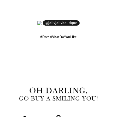
@jollyjollyboutique
#DressWhatDoYouLike