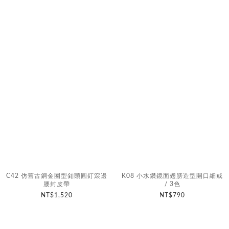
C42 仿舊古銅金圈型釦頭圓釘滾邊
K08 小水鑽鏡面翅膀造型開口細戒
腰封皮帶
/ 3色
NT$1,520
NT$790