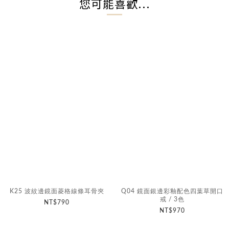
您可能喜歡...
K25 波紋邊鏡面菱格線條耳骨夾
Q04 鏡面銀邊彩釉配色四葉草開口
戒 / 3色
NT$790
NT$970