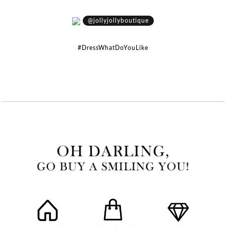
@jollyjollyboutique
#DressWhatDoYouLike