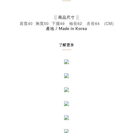
░ 商品尺寸 ░
40
50
49
62
64 (CM)
肩寬
胸寬
下擺
袖長
衣長
產地 / Made in Korea
了解更多