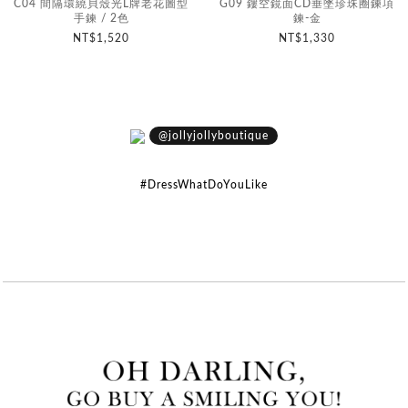
C04 間隔環繞貝殼光L牌老花圖型
G09 鏤空鏡面CD垂墜珍珠圈鍊項
手鍊 / 2色
鍊-金
NT$1,520
NT$1,330
@jollyjollyboutique
#DressWhatDoYouLike