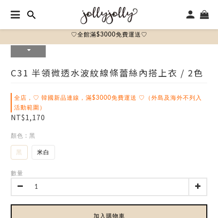
♡全館滿$3000免費運送♡
C31 半領微透水波紋線條蕾絲內搭上衣 / 2色
全店，♡ 韓國新品連線，滿$3000免費運送 ♡（外島及海外不列入
活動範圍）
NT$1,170
顏色
: 黑
黑
米白
數量
加入購物車