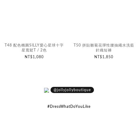
T48 配色橢圓SILLY愛心星球十字
T50 拼貼雛菊花彈性腰抽繩水洗藍
星寬鬆T / 2色
針織短褲
NT$1,080
NT$1,850
@jollyjollyboutique
#DressWhatDoYouLike