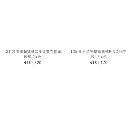
T31 高腰單釦雙褲耳壓線寬百褶短
T35 跳色滾邊橫線粗體PINOLE字
褲裙 / 2色
棉T / 2色
NT$1,520
NT$1,170