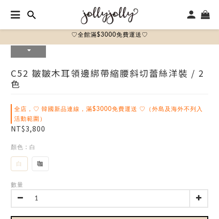
♡全館滿$3000免費運送♡
C52 皺皺木耳領邊綁帶縮腰斜切蕾絲洋裝 / 2
色
全店，♡ 韓國新品連線，滿$3000免費運送 ♡（外島及海外不列入
活動範圍）
NT$3,800
顏色
: 白
白
咖
數量