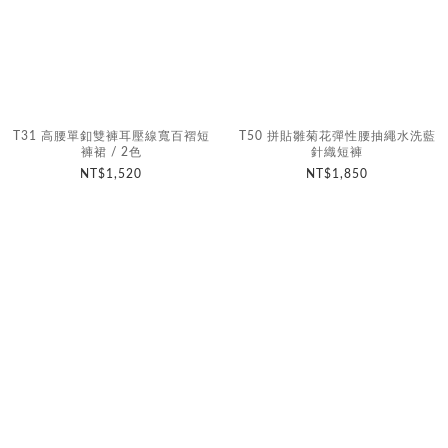
T31 高腰單釦雙褲耳壓線寬百褶短
T50 拼貼雛菊花彈性腰抽繩水洗藍
褲裙 / 2色
針織短褲
NT$1,520
NT$1,850