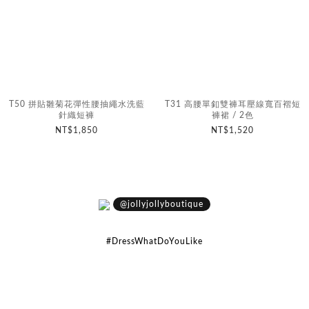
T50 拼貼雛菊花彈性腰抽繩水洗藍
T31 高腰單釦雙褲耳壓線寬百褶短
針織短褲
褲裙 / 2色
NT$1,850
NT$1,520
@jollyjollyboutique
#DressWhatDoYouLike