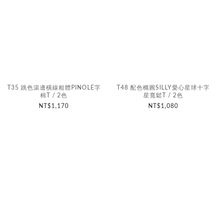
T35 跳色滾邊橫線粗體PINOLE字
T48 配色橢圓SILLY愛心星球十字
棉T / 2色
星寬鬆T / 2色
NT$1,170
NT$1,080