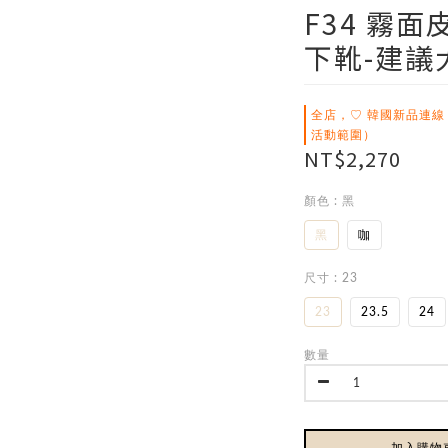
F34 霧
下靴-建議大
全店，♡ 韓國新品連線
活動範圍）
NT$2,270
顏色
: 黑
黑
咖
尺寸
: 23
23
23.5
24
數量
加入購物