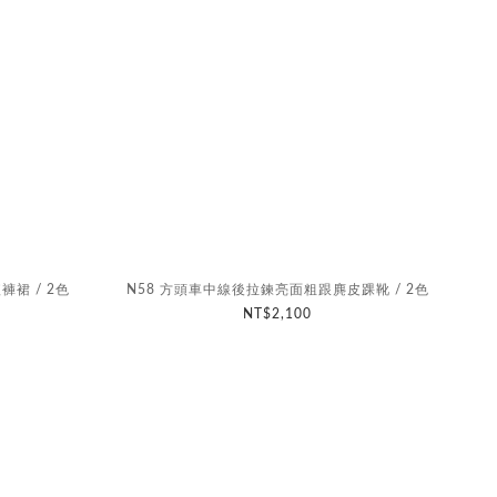
裙 / 2色
N58 方頭車中線後拉鍊亮面粗跟麂皮踝靴 / 2色
NT$2,100