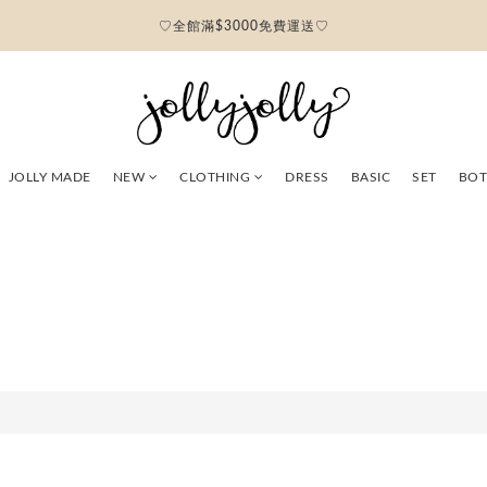
♡全館滿$3000免費運送♡
JOLLY MADE
NEW
CLOTHING
DRESS
BASIC
SET
BO