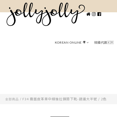
KOREAN ONLINE 🎥
韓國代購🇰🇷
F34 霧面皮革車中線後拉鍊膝下靴-建議大半號 / 2色
全部商品
/