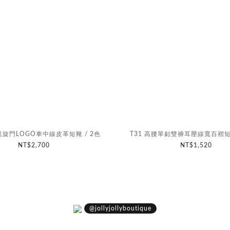
凱旋門LOGO車中線皮革短靴 / 2色
T31 高腰單釦雙褲耳壓線寬百褶短褲
NT$2,700
NT$1,520
@jollyjollyboutique