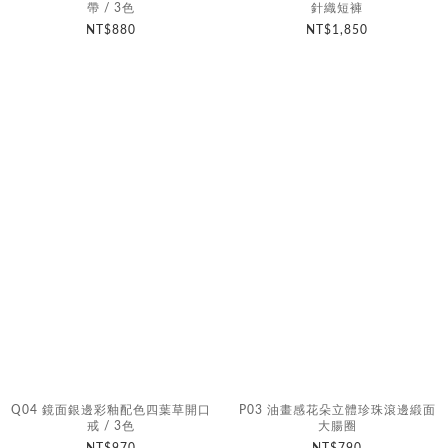
帶 / 3色
針織短褲
NT$880
NT$1,850
Q04 鏡面銀邊彩釉配色四葉草開口
P03 油畫感花朵立體珍珠滾邊緞面
戒 / 3色
大腸圈
NT$970
NT$790