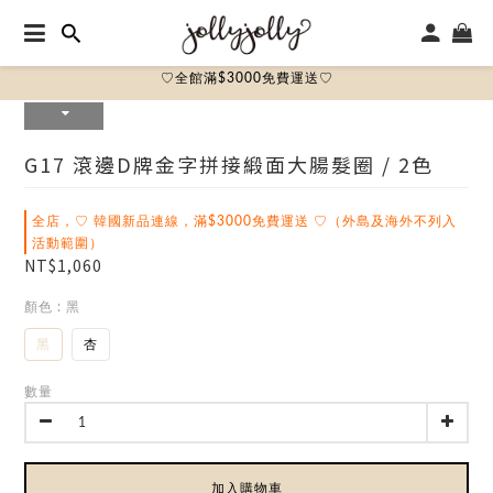
♡全館滿$3000免費運送♡
G17 滾邊D牌金字拼接緞面大腸髮圈 / 2色
全店，♡ 韓國新品連線，滿$3000免費運送 ♡（外島及海外不列入
活動範圍）
NT$1,060
顏色
: 黑
黑
杏
數量
加入購物車