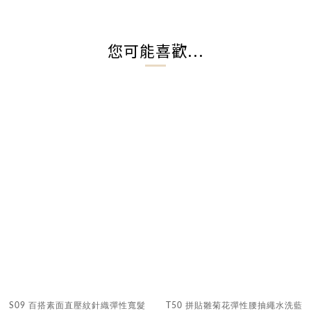
您可能喜歡...
S09 百搭素面直壓紋針織彈性寬髮
T50 拼貼雛菊花彈性腰抽繩水洗藍