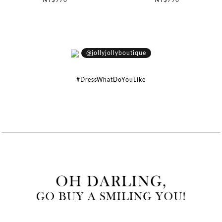
@jollyjollyboutique
#DressWhatDoYouLike