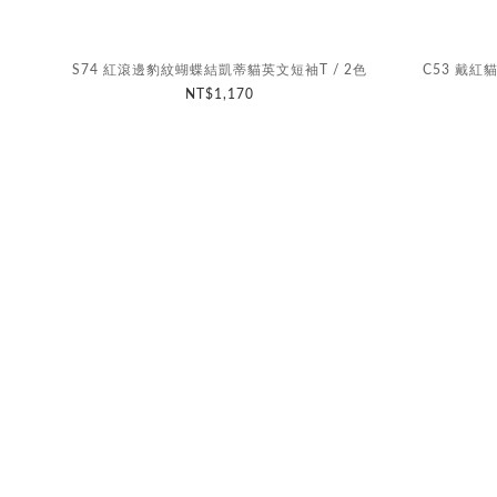
S74 紅滾邊豹紋蝴蝶結凱蒂貓英文短袖T / 2色
C53 戴紅
NT$1,170