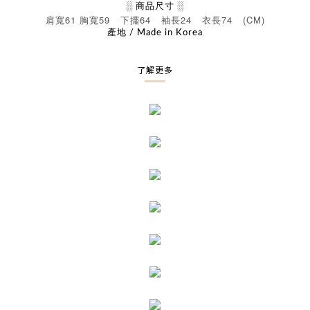
░ 商品尺寸 ░
61
59
64
24
74 (CM)
肩寬
胸寬
下擺
袖長
衣長
產地 / Made in Korea
了解更多