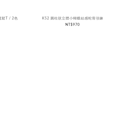
T / 2色
K52 圓柱狀立體小蝴蝶結感蛇骨項鍊
NT$970