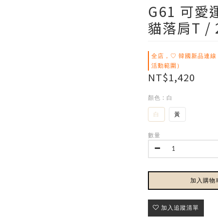
G61 可
貓落肩T /
全店，♡ 韓國新品連線
活動範圍）
NT$1,420
顏色
: 白
白
黃
數量
加入購物
加入追蹤清單