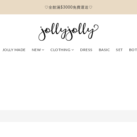
♡全館滿$3000免費運送♡
JOLLY MADE
NEW
CLOTHING
DRESS
BASIC
SET
BO