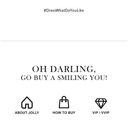
#DressWhatDoYouLike