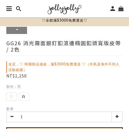
♡全館滿$3000免費運送♡
GG26 消光霧面銀釘釦滾邊橢圓釦頭寬版皮帶
/ 2色
全店，♡ 韓國新品連線，滿$3000免費運送 ♡（外島及海外不列入
活動範圍）
NT$1,150
顏色
: 黑
黑
白
數量