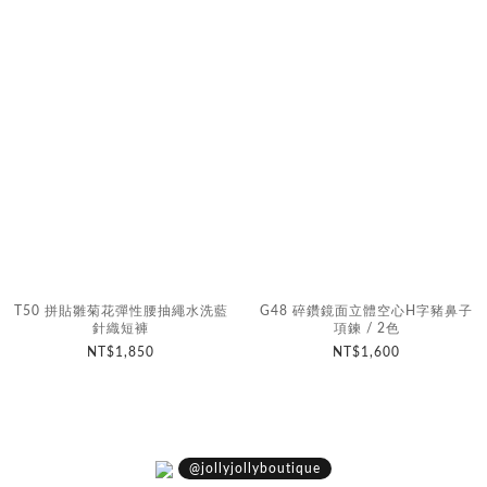
T50 拼貼雛菊花彈性腰抽繩水洗藍
G48 碎鑽鏡面立體空心H字豬鼻子
針織短褲
項鍊 / 2色
NT$1,850
NT$1,600
@jollyjollyboutique