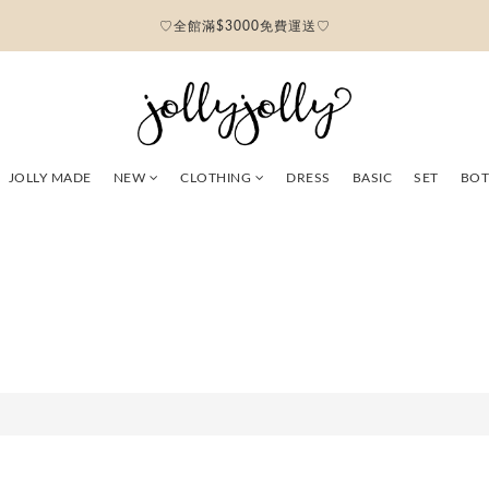
♡全館滿$3000免費運送♡
JOLLY MADE
NEW
CLOTHING
DRESS
BASIC
SET
BO