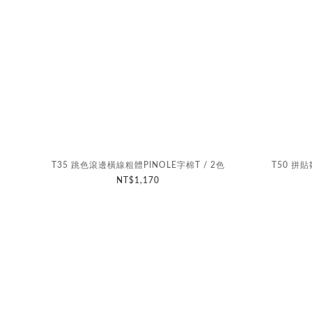
T35 跳色滾邊橫線粗體PINOLE字棉T / 2色
T50 
NT$1,170