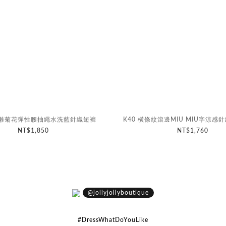
拼貼雛菊花彈性腰抽繩水洗藍針織短褲
K40 橫條紋滾邊MIU MIU字涼感針
NT$1,850
NT$1,760
@jollyjollyboutique
#DressWhatDoYouLike