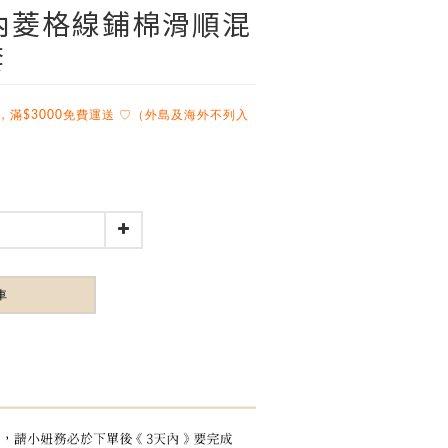
領內菱格線鋪棉滑順混
套
，滿$3000免費運送 ♡（外島及海外不列入
車