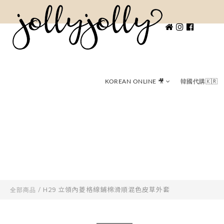
KOREAN ONLINE 🎥
韓國代購🇰🇷
H29 立領內菱格線鋪棉滑順混色皮草外套
全部商品
/