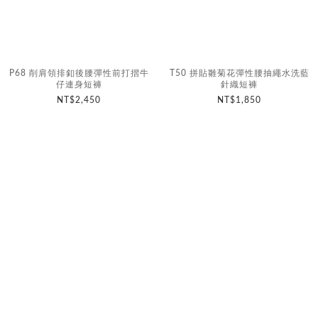
P68 削肩領排釦後腰彈性前打摺牛
T50 拼貼雛菊花彈性腰抽繩水洗藍
仔連身短褲
針織短褲
NT$2,450
NT$1,850