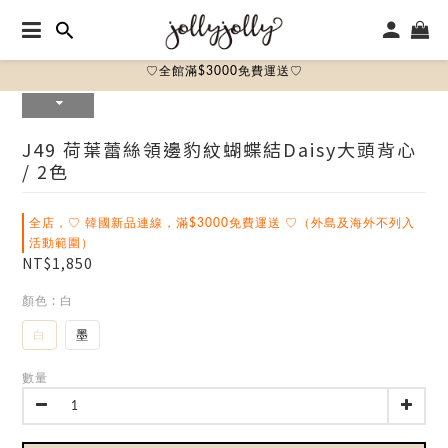
♡全館滿$3000免費運送♡
J49 荷葉蕾絲領邊豹紋蝴蝶結daisy大頭背心
/ 2色
全店，♡ 韓國新品連線，滿$3000免費運送 ♡（外島及海外不列入
活動範圍）
NT$1,850
顏色
: 白
白
墨
數量