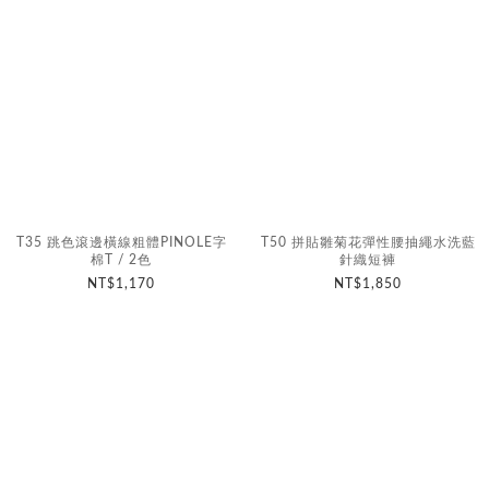
T35 跳色滾邊橫線粗體PINOLE字
T50 拼貼雛菊花彈性腰抽繩水洗藍
棉T / 2色
針織短褲
NT$1,170
NT$1,850