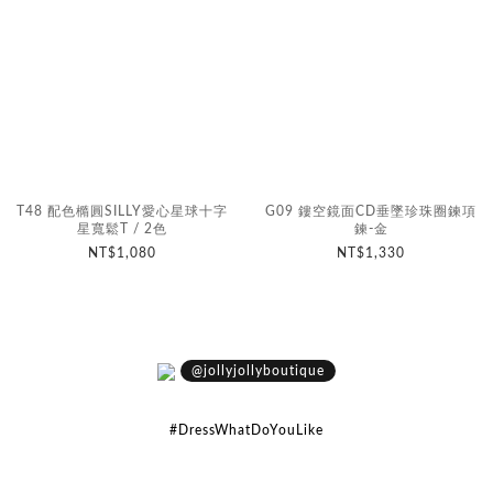
T48 配色橢圓SILLY愛心星球十字
G09 鏤空鏡面CD垂墜珍珠圈鍊項
星寬鬆T / 2色
鍊-金
NT$1,080
NT$1,330
@jollyjollyboutique
#DressWhatDoYouLike