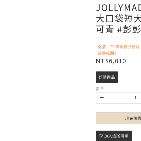
JOLLYM
大口袋短大
可青 #彭
全店，♡ 韓國新品連線
活動範圍）
NT$6,010
預購商品
數量
現在預
加入追蹤清單