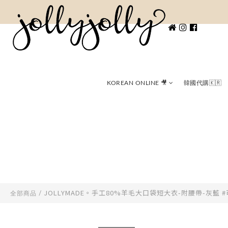
KOREAN ONLINE 🎥
韓國代購🇰🇷
JOLLYMADE。手工80%羊毛大口袋短大衣-附腰帶-灰藍 #
全部商品
/