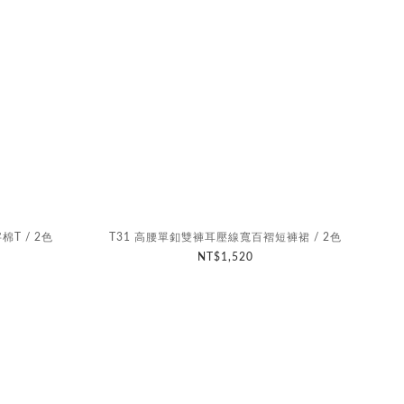
棉T / 2色
T31 高腰單釦雙褲耳壓線寬百褶短褲裙 / 2色
NT$1,520