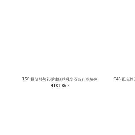
T50 拼貼雛菊花彈性腰抽繩水洗藍針織短褲
T48 配色橢
NT$1,850