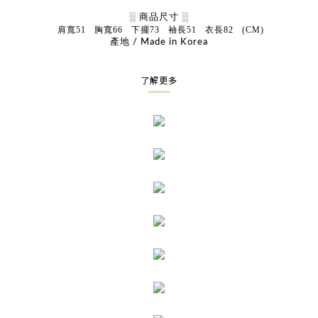
░ 商品尺寸 ░
肩寬
51
胸寬
66
下擺
73
袖長
51
衣長
82 (CM)
產地 / Made in Korea
了解更多