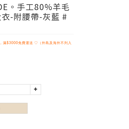
ADE。手工80%羊毛
衣-附腰帶-灰藍 #
彭
，滿$3000免費運送 ♡（外島及海外不列入
購