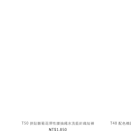
T50 拼貼雛菊花彈性腰抽繩水洗藍針織短褲
T48 配色橢
NT$1,850