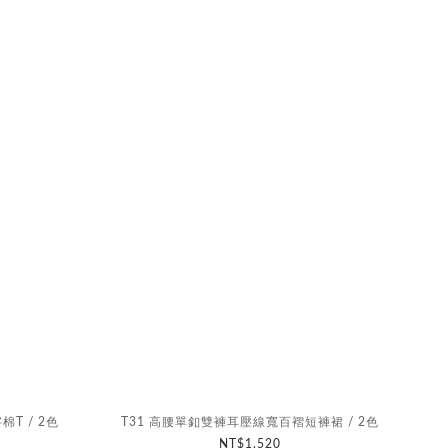
棉T / 2色
T31 高腰單釦雙褲耳壓線寬百褶短褲裙 / 2色
NT$1,520