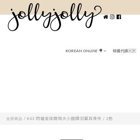
KOREAN ONLINE 🎥
韓國代購🇰🇷
K03 閃耀金珠間隔大小圓鑽羽翼耳骨夾 / 2色
全部商品
/