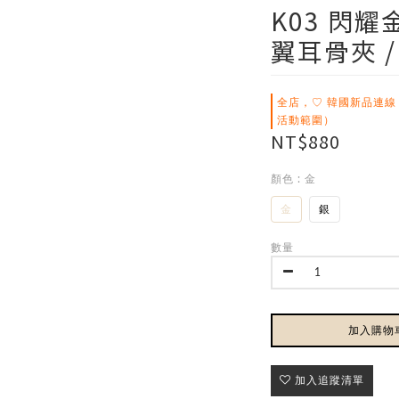
K03 閃
翼耳骨夾 /
全店，♡ 韓國新品連線
活動範圍）
NT$880
顏色
: 金
金
銀
數量
加入購物
加入追蹤清單