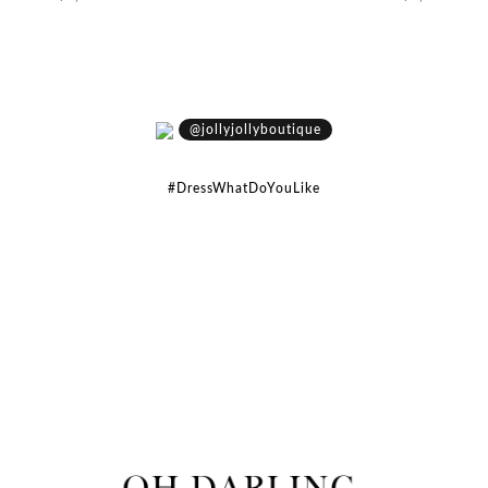
@jollyjollyboutique
#DressWhatDoYouLike