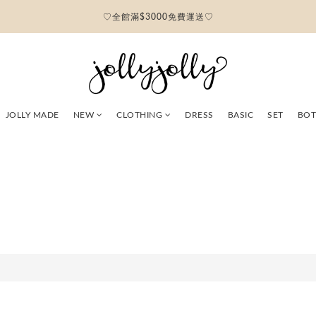
♡全館滿$3000免費運送♡
JOLLY MADE
NEW
CLOTHING
DRESS
BASIC
SET
BO