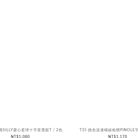
圓SILLY愛心星球十字星寬鬆T / 2色
T35 跳色滾邊橫線粗體PINOLE字
NT$1,080
NT$1,170