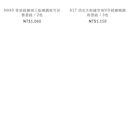
HH69 骨節鏡腳側三點橢圓框可折
A17 消光方框鏤空倒V字鏡腳橢圓
疊墨鏡 / 2色
框墨鏡 / 3色
NT$1,060
NT$1,150