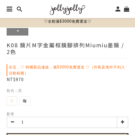
♡全館滿$3000免費運送♡
K08 鏡片m字金屬框鏡腳排列miumiu墨鏡 /
2色
全店，♡ 韓國新品連線，滿$3000免費運送 ♡（外島及海外不列入
活動範圍）
NT$970
顏色
: 黑
黑
咖
數量