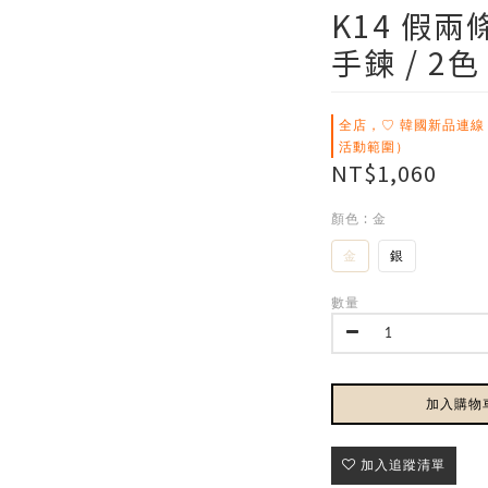
K14 假
手鍊 / 2色
全店，♡ 韓國新品連線
活動範圍）
NT$1,060
顏色
: 金
金
銀
數量
加入購物
加入追蹤清單