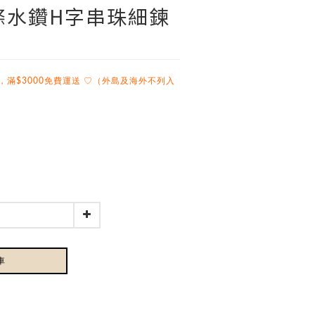
兩條水鑽H字串珠細鍊
，滿$3000免費運送 ♡（外島及海外不列入
車