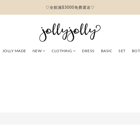
♡全館滿$3000免費運送♡
JOLLY MADE
NEW
CLOTHING
DRESS
BASIC
SET
BO