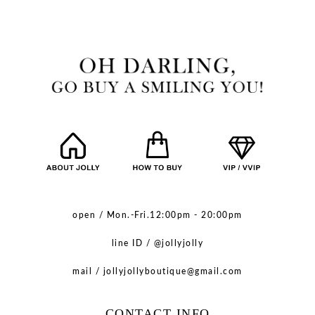
open / Mon.-Fri.12:00pm - 20:00pm
line ID / @jollyjolly
mail / jollyjollyboutique@gmail.com
CONTACT INFO