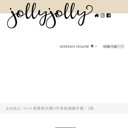
KOREAN ONLINE 🎥
韓國代購🇰🇷
K14 假兩條水鑽H字串珠細鍊手鍊 / 2色
全部商品
/