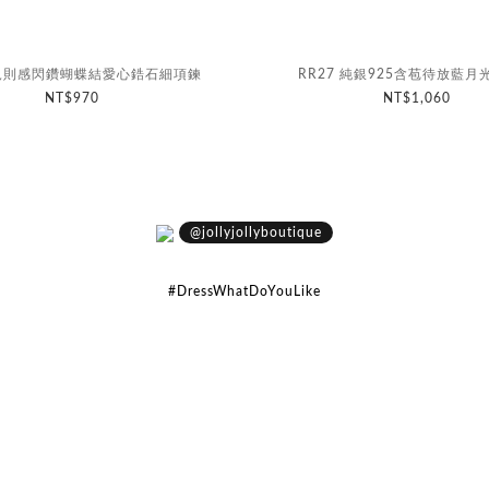
不規則感閃鑽蝴蝶結愛心鋯石細項鍊
RR27 純銀925含苞待放藍月
NT$970
NT$1,060
@jollyjollyboutique
#DressWhatDoYouLike