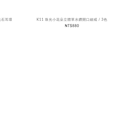
光石耳環
K11 珠光小花朵立體單水鑽開口細戒 / 3色
NT$880