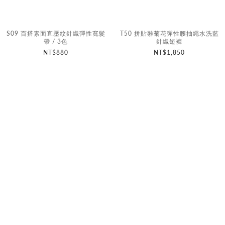
S09 百搭素面直壓紋針織彈性寬髮
T50 拼貼雛菊花彈性腰抽繩水洗藍
帶 / 3色
針織短褲
NT$880
NT$1,850