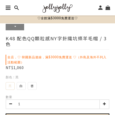
♡全館滿$3000免費運送♡
K48 配色QQ顆粒感NY字針織坑條羊毛帽 / 3
色
全店，♡ 韓國新品連線，滿$3000免費運送 ♡（外島及海外不列入
活動範圍）
NT$1,060
顏色
: 黑
黑
白
杏
數量