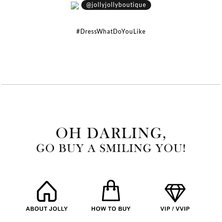
@jollyjollyboutique
#DressWhatDoYouLike