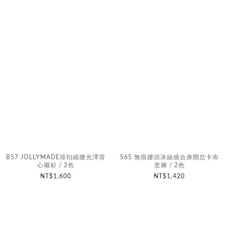
B57 JOLLYMADE排扣縮腰光澤背
S65 無痕腰頭冰絲感合身開岔卡布
心襯衫 / 2色
里褲 / 2色
NT$1,600
NT$1,420