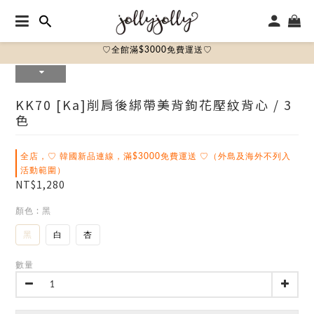
♡全館滿$3000免費運送♡
KK70 [ka]削肩後綁帶美背鉤花壓紋背心 / 3
色
全店，♡ 韓國新品連線，滿$3000免費運送 ♡（外島及海外不列入
活動範圍）
NT$1,280
顏色
: 黑
黑
白
杏
數量