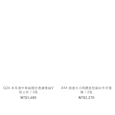
Q26 木耳邊中車線開岔透膚蕾絲V
A44 側邊大小閃鑽造型刷白牛仔寬
領上衣 / 3色
褲 / 2色
NT$1,680
NT$2,270