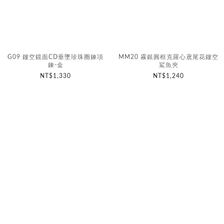
G09 鏤空鏡面CD垂墜珍珠圈鍊項
MM20 霧銀圓框克羅心鳶尾花鏤空
鍊-金
鯊魚夾
NT$1,330
NT$1,240