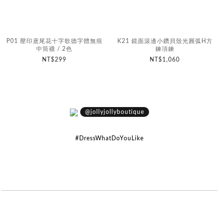
P01 壓印鳶尾花十字歌德字體無痕
K21 鏡面滾邊小鑽貝殼光圓弧H方
中筒襪 / 2色
鍊項鍊
NT$299
NT$1,060
@jollyjollyboutique
#DressWhatDoYouLike