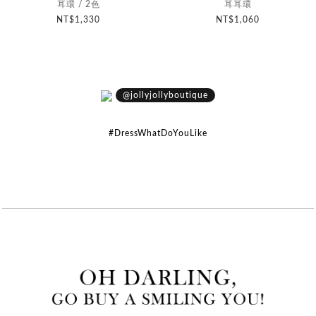
耳環 / 2色
耳耳環
NT$1,330
NT$1,060
@jollyjollyboutique
#DressWhatDoYouLike