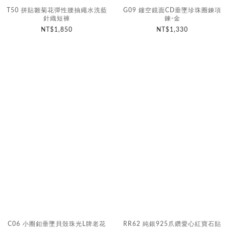
T50 拼貼雛菊花彈性腰抽繩水洗藍
G09 鏤空鏡面CD垂墜珍珠圈鍊項
針織短褲
鍊-金
NT$1,850
NT$1,330
C06 小圈釦垂墜貝殼珠光L牌老花
RR62 純銀925爪鑽愛心紅寶石貼