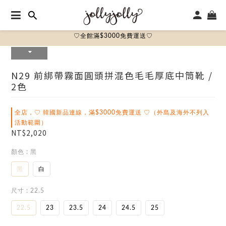
♡全館滿$3000免費運送♡
N29 前綁帶霧面圓頭拼混色毛毛厚底中筒靴 /
2色
全店，♡ 韓國新品連線，滿$3000免費運送 ♡（外島及海外不列入
活動範圍）
NT$2,020
顏色
: 黑
黑
白
尺寸
: 22.5
22.5
23
23.5
24
24.5
25