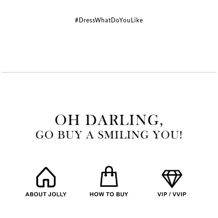
#DressWhatDoYouLike