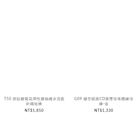
T50 拼貼雛菊花彈性腰抽繩水洗藍
G09 鏤空鏡面CD垂墜珍珠圈鍊項
針織短褲
鍊-金
NT$1,850
NT$1,330