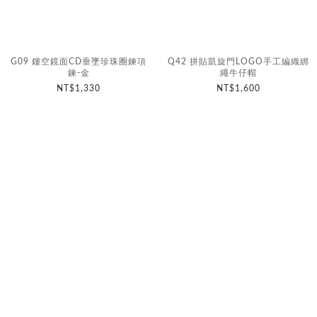
G09 鏤空鏡面CD垂墜珍珠圈鍊項
Q42 拼貼凱旋門LOGO手工編織綁
鍊-金
繩牛仔帽
NT$1,330
NT$1,600