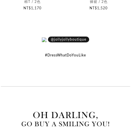
棉T / 2色
褲裙 / 2色
NT$1,170
NT$1,520
@jollyjollyboutique
#DressWhatDoYouLike