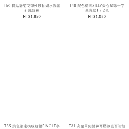
T50 拼貼雛菊花彈性腰抽繩水洗藍
T48 配色橢圓SILLY愛心星球十字
針織短褲
星寬鬆T / 2色
NT$1,850
NT$1,080
T35 跳色滾邊橫線粗體PINOLE字
T31 高腰單釦雙褲耳壓線寬百褶短