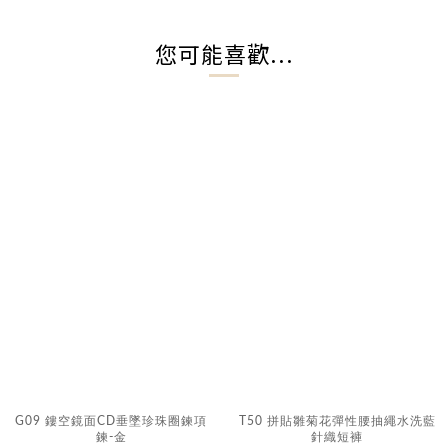
您可能喜歡...
G09 鏤空鏡面CD垂墜珍珠圈鍊項
T50 拼貼雛菊花彈性腰抽繩水洗藍
鍊-金
針織短褲