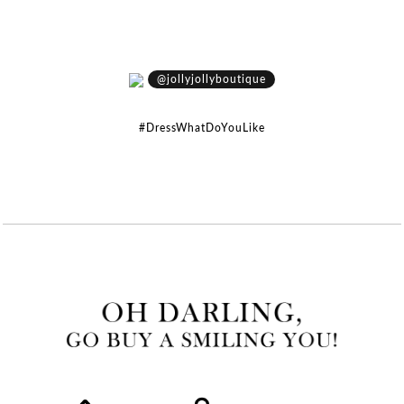
@jollyjollyboutique
#DressWhatDoYouLike