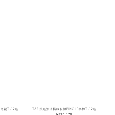
寬鬆T / 2色
T35 跳色滾邊橫線粗體PINOLE字棉T / 2色
NT$1,170