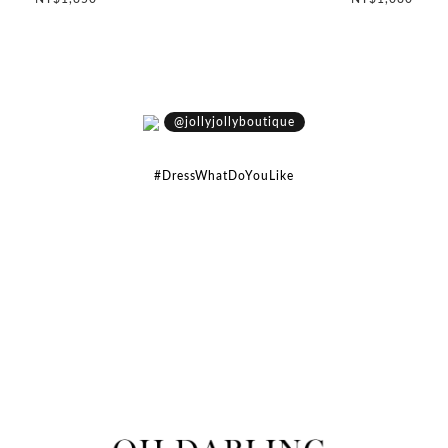
@jollyjollyboutique
#DressWhatDoYouLike