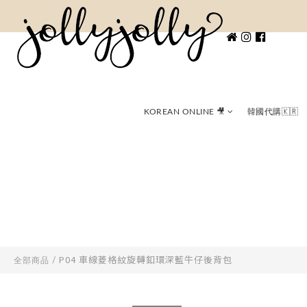
KOREAN ONLINE 🎥
韓國代購🇰🇷
P04 車線菱格紋旋轉釦環深藍牛仔後背包
全部商品
/