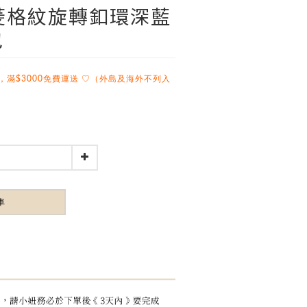
線菱格紋旋轉釦環深藍
包
，滿$3000免費運送 ♡（外島及海外不列入
車