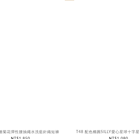
拼貼雛菊花彈性腰抽繩水洗藍針織短褲
T48 配色橢圓SILLY愛心星球十字星
NT$1,850
NT$1,080