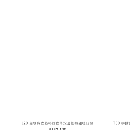
J20 焦糖麂皮菱格紋皮革滾邊旋轉釦後背包
T50 
NT$2,100