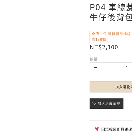
P04 車
牛仔後背
全店，♡ 韓國新品連線
活動範圍）
NT$2,100
數量
加入購物
加入追蹤清單