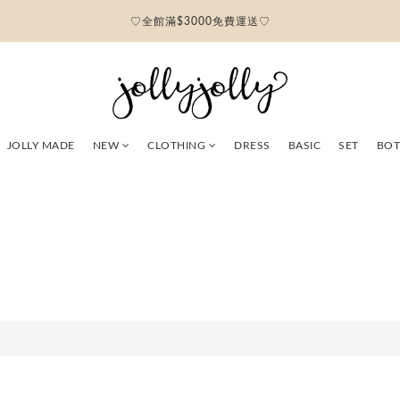
♡全館滿$3000免費運送♡
JOLLY MADE
NEW
CLOTHING
DRESS
BASIC
SET
BO