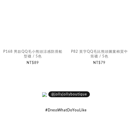
P168 男款QQ毛小熊頭涼感防滑船
P82 英字QQ毛比熊頭圖案棉質中
型襪 / 5色
筒襪 / 5色
NT$89
NT$79
@jollyjollyboutique
#DressWhatDoYouLike