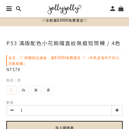
♡全館滿$3000免費運送♡
P53 滿版配色小花鉤織直紋無痕短筒襪 / 4色
全店，♡ 韓國新品連線，滿$3000免費運送 ♡（外島及海外不列入
活動範圍）
NT$79
顏色
: 黑
黑
白
灰
杏
數量
加入購物車