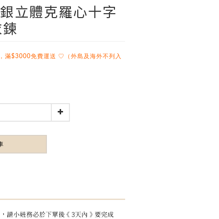
仿舊銀立體克羅心十字
衣鍊
，滿$3000免費運送 ♡（外島及海外不列入
車