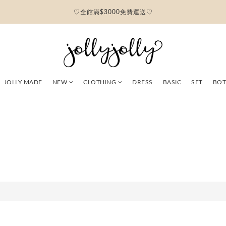
♡全館滿$3000免費運送♡
JOLLY MADE
NEW
CLOTHING
DRESS
BASIC
SET
BO