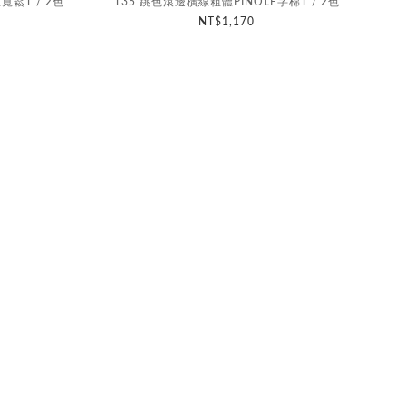
寬鬆T / 2色
T35 跳色滾邊橫線粗體PINOLE字棉T / 2色
NT$1,170