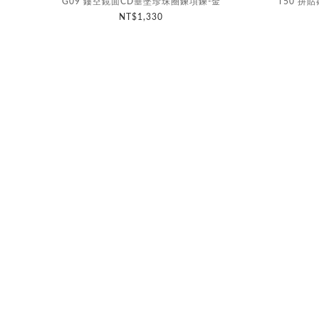
G09 鏤空鏡面CD垂墜珍珠圈鍊項鍊-金
T50 
NT$1,330