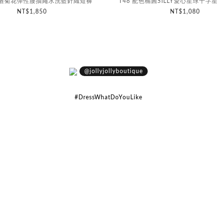
拼貼雛菊花彈性腰抽繩水洗藍針織短褲
T48 配色橢圓SILLY愛心星球十字星
NT$1,850
NT$1,080
@jollyjollyboutique
#DressWhatDoYouLike