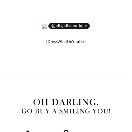
@jollyjollyboutique
#DressWhatDoYouLike