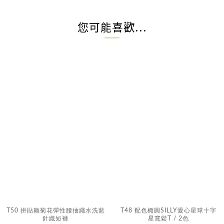
您可能喜歡...
T50 拼貼雛菊花彈性腰抽繩水洗藍
T48 配色橢圓SILLY愛心星球十字
針織短褲
星寬鬆T / 2色