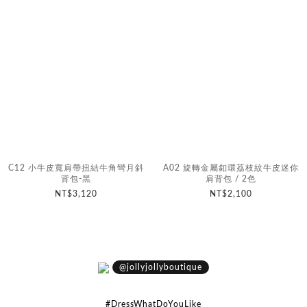
C12 小牛皮寬肩帶扭結牛角彎月斜
A02 旋轉金屬釦環荔枝紋牛皮迷你
背包-黑
肩背包 / 2色
NT$3,120
NT$2,100
@jollyjollyboutique
#DressWhatDoYouLike