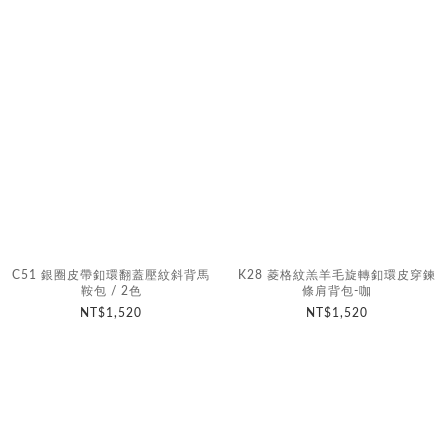
C51 銀圈皮帶釦環翻蓋壓紋斜背馬
K28 菱格紋羔羊毛旋轉釦環皮穿鍊
鞍包 / 2色
條肩背包-咖
NT$1,520
NT$1,520