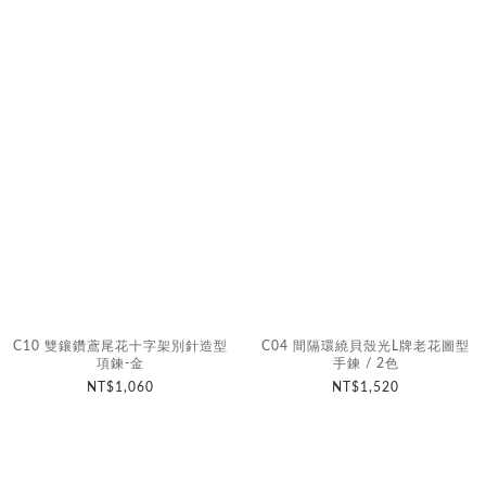
C10 雙鑲鑽鳶尾花十字架別針造型
C04 間隔環繞貝殼光L牌老花圖型
項鍊-金
手鍊 / 2色
NT$1,060
NT$1,520