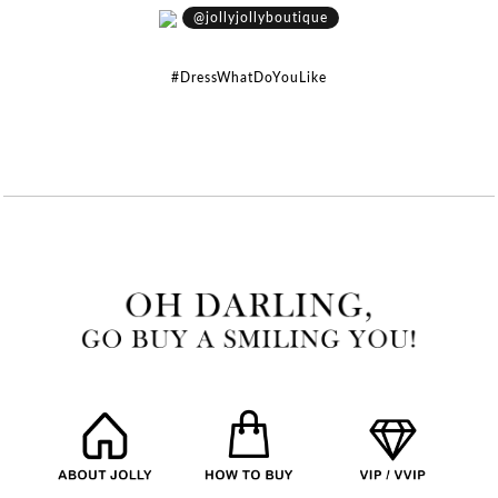
@jollyjollyboutique
#DressWhatDoYouLike