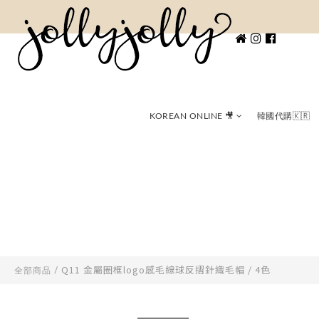
KOREAN ONLINE 🎥
韓國代購🇰🇷
Q11 金屬圈框logo感毛線球反摺針織毛帽 / 4色
全部商品
/