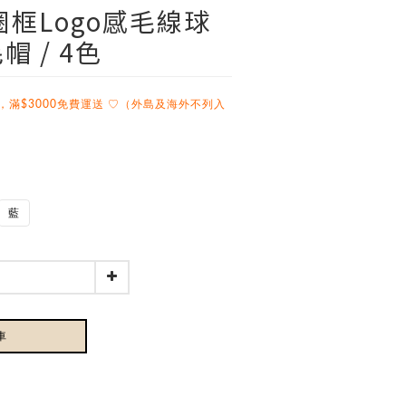
圈框logo感毛線球
 / 4色
，滿$3000免費運送 ♡（外島及海外不列入
藍
車