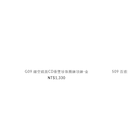
G09 鏤空鏡面CD垂墜珍珠圈鍊項鍊-金
S09 百
NT$1,330