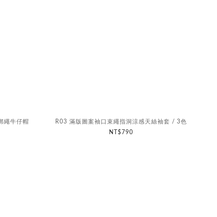
織綁繩牛仔帽
R03 滿版圖案袖口束繩指洞涼感天絲袖套 / 3色
NT$790