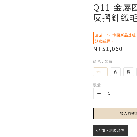
Q11 金屬
反摺針織毛帽
全店，♡ 韓國新品連線
活動範圍）
NT$1,060
顏色
: 米白
米白
杏
粉
數量
加入購物
加入追蹤清單