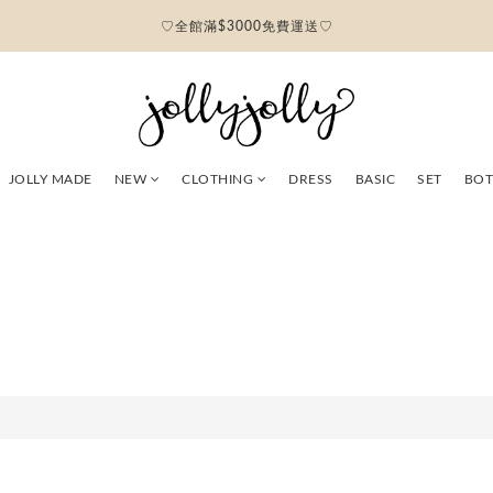
♡全館滿$3000免費運送♡
JOLLY MADE
NEW
CLOTHING
DRESS
BASIC
SET
BO