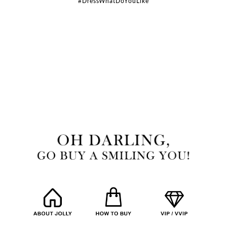
#DressWhatDoYouLike