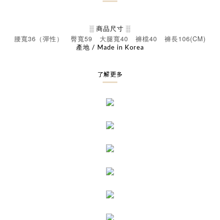
░ 商品尺寸 ░
36
59
40
40
106(CM)
腰寬
（彈性）
臀寬
大腿寬
褲檔
褲長
產地 / Made in Korea
了解更多