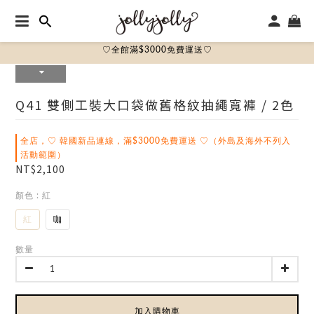
♡全館滿$3000免費運送♡
Q41 雙側工裝大口袋做舊格紋抽繩寬褲 / 2色
全店，♡ 韓國新品連線，滿$3000免費運送 ♡（外島及海外不列入
活動範圍）
NT$2,100
顏色
: 紅
紅
咖
數量
加入購物車