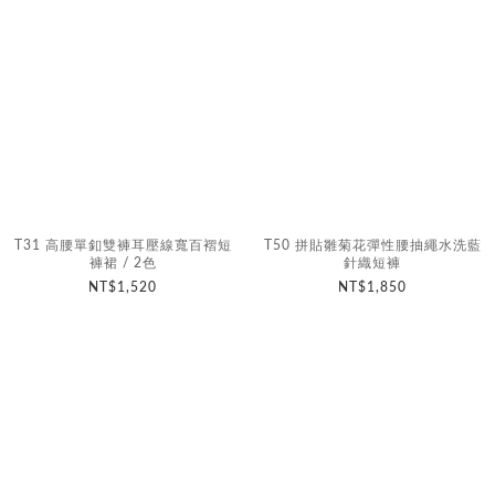
T31 高腰單釦雙褲耳壓線寬百褶短
T50 拼貼雛菊花彈性腰抽繩水洗藍
褲裙 / 2色
針織短褲
NT$1,520
NT$1,850