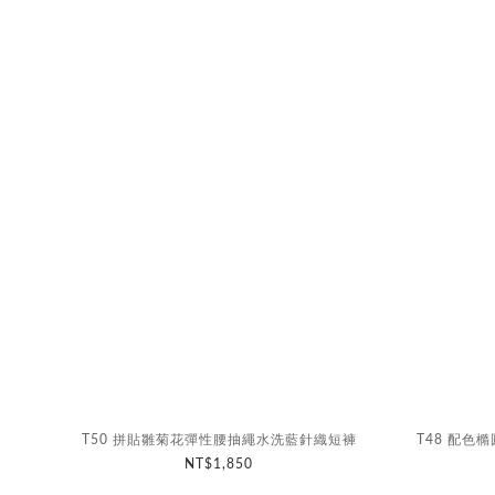
T50 拼貼雛菊花彈性腰抽繩水洗藍針織短褲
T48 配色橢
NT$1,850