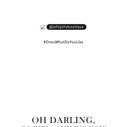
@jollyjollyboutique
#DressWhatDoYouLike