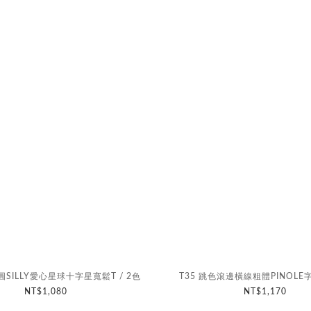
圓SILLY愛心星球十字星寬鬆T / 2色
T35 跳色滾邊橫線粗體PINOLE字
NT$1,080
NT$1,170