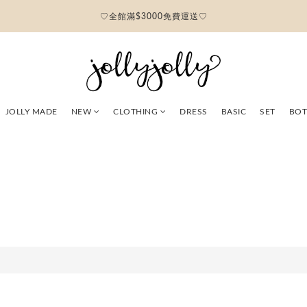
♡全館滿$3000免費運送♡
JOLLY MADE
NEW
CLOTHING
DRESS
BASIC
SET
BO