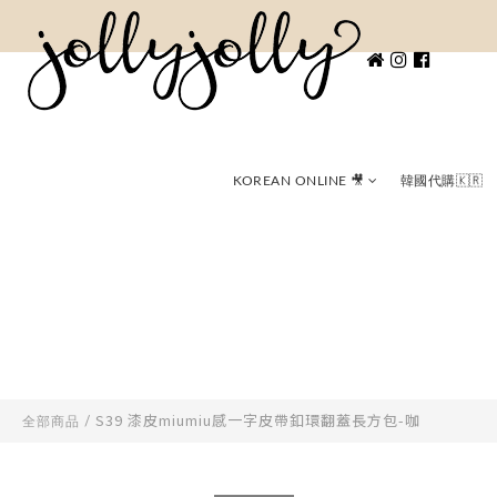
KOREAN ONLINE 🎥
韓國代購🇰🇷
S39 漆皮miumiu感一字皮帶釦環翻蓋長方包-咖
全部商品
/