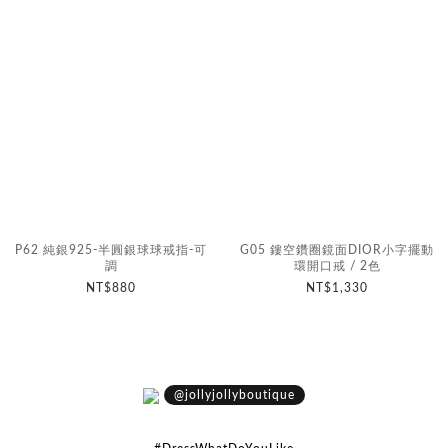
P62 純銀925-半圓銀球球戒指-可
G05 鏤空鑽圈鏡面DIOR小字擺動
調
環開口戒 / 2色
NT$880
NT$1,330
@jollyjollyboutique