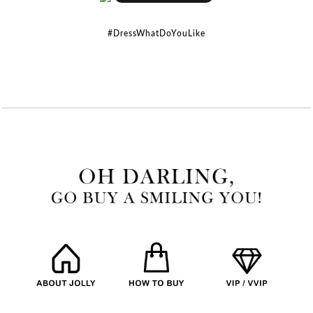
#DressWhatDoYouLike