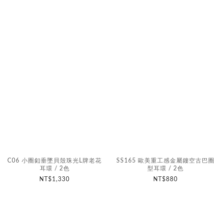
C06 小圈釦垂墜貝殼珠光L牌老花
SS165 歐美重工感金屬鏤空古巴圈
耳環 / 2色
型耳環 / 2色
NT$1,330
NT$880