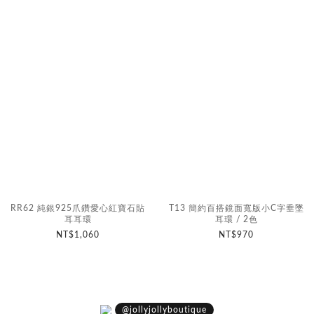
RR62 純銀925爪鑽愛心紅寶石貼
T13 簡約百搭鏡面寬版小C字垂墜
耳耳環
耳環 / 2色
NT$1,060
NT$970
@jollyjollyboutique