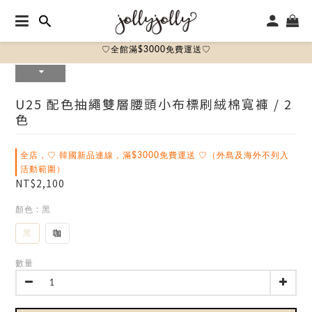
♡全館滿$3000免費運送♡
U25 配色抽繩雙層腰頭小布標刷絨棉寬褲 / 2
色
全店，♡ 韓國新品連線，滿$3000免費運送 ♡（外島及海外不列入
活動範圍）
NT$2,100
顏色
: 黑
黑
咖
數量