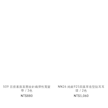
S09 百搭素面直壓紋針織彈性寬髮
NN26 純銀925四葉草造型貼耳耳
帶 / 3色
環 / 2色
NT$880
NT$1,060