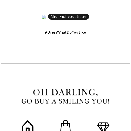
@jollyjollyboutique
#DressWhatDoYouLike