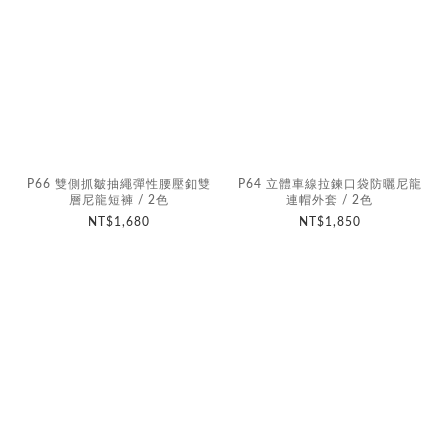
P66 雙側抓皺抽繩彈性腰壓釦雙
P64 立體車線拉鍊口袋防曬尼龍
層尼龍短褲 / 2色
連帽外套 / 2色
NT$1,680
NT$1,850