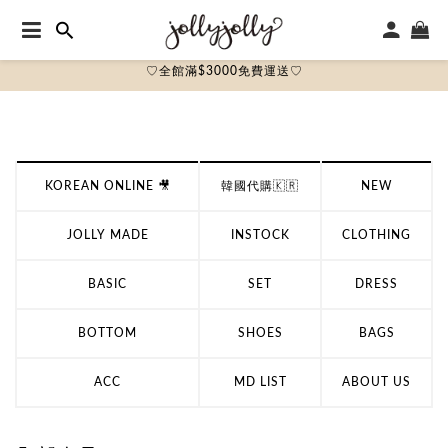
♡全館滿$3000免費運送♡
KOREAN ONLINE 🎥
韓國代購🇰🇷
NEW
JOLLY MADE
INSTOCK
CLOTHING
BASIC
SET
DRESS
BOTTOM
SHOES
BAGS
ACC
MD LIST
ABOUT US