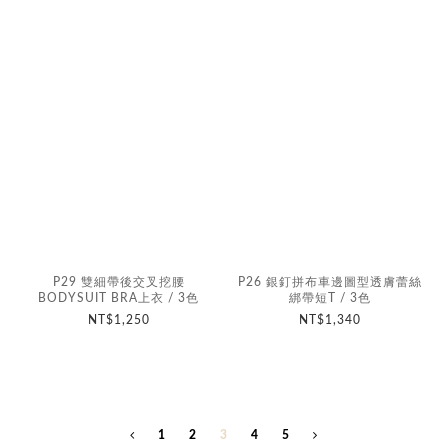
P29 雙細帶後交叉挖腰
P26 銀釘拼布車邊圖型透膚蕾絲
BODYSUIT BRA上衣 / 3色
綁帶短T / 3色
NT$1,250
NT$1,340
1
2
3
4
5