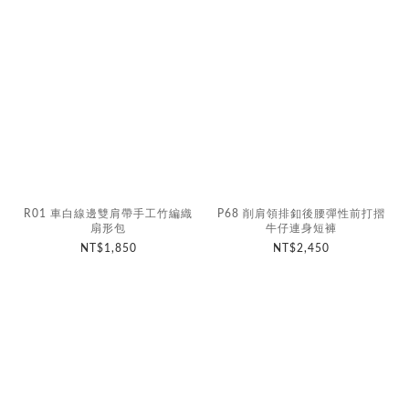
R01 車白線邊雙肩帶手工竹編織
P68 削肩領排釦後腰彈性前打摺
扇形包
牛仔連身短褲
NT$1,850
NT$2,450