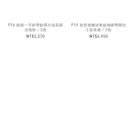
P56 緞面一字斜帶釦環方頭高跟
P54 造型感腰頭車線側綁帶開岔
涼拖鞋 / 2色
工裝長裙 / 2色
NT$2,270
NT$2,450