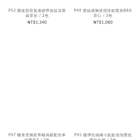
P52 圓弧型荷葉邊綁帶波紋花蕾
P49 蕾絲邊胸抓摺排釦寬肩BRA
絲罩衫 / 2色
背心 / 3色
NT$1,340
NT$1,080
P47 蠟筆塗鴉凱蒂貓摀眼配色車
P45 腰彈性抽繩小點點泡泡壓紋
線圓弧T / 2色
雪紡短褲 / 2色