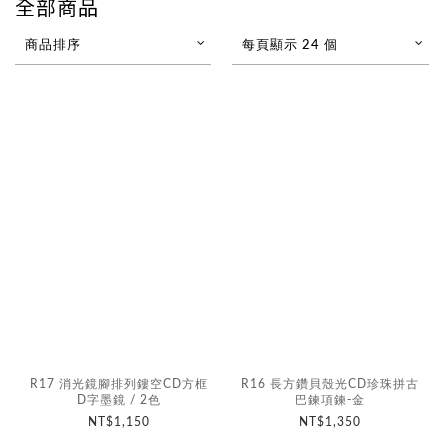
全部商品
商品排序
每頁顯示 24 個
R17 消光鏡腳排列鏤空CD方框
R16 長方鑽貝殼光CD珍珠拼古
D字墨鏡 / 2色
巴鍊項鍊-金
NT$1,150
NT$1,350