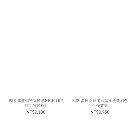
P38 霧藍領邊立體感NICE TRY
P32 多層次破洞抽鬚水洗藍刷色
紅字竹節棉T
牛仔寬褲
NT$2,100
NT$2,950