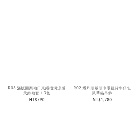
R03 滿版圖案袖口束繩指洞涼感
R02 爆炸頭戴頭巾眼鏡背牛仔包
天絲袖套 / 3色
凱蒂貓吊飾
NT$790
NT$1,780