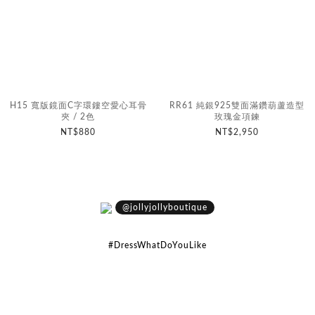
H15 寬版鏡面C字環鏤空愛心耳骨
RR61 純銀925雙面滿鑽葫蘆造型
夾 / 2色
玫瑰金項鍊
NT$880
NT$2,950
@jollyjollyboutique
#DressWhatDoYouLike