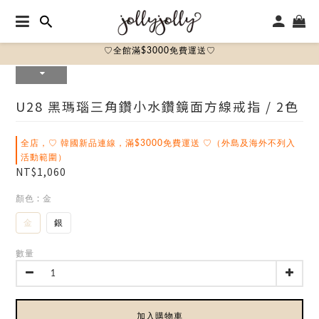
♡全館滿$3000免費運送♡
U28 黑瑪瑙三角鑽小水鑽鏡面方線戒指 / 2色
全店，♡ 韓國新品連線，滿$3000免費運送 ♡（外島及海外不列入
活動範圍）
NT$1,060
顏色
: 金
金
銀
數量
加入購物車