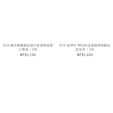
A16 鏤空圓圈圓弧感方框側雙線開
K12 金MIU MIU鉤花邊織帶蝴蝶結
口寬戒 / 2色
鯊魚夾 / 2色
NT$1,150
NT$1,420